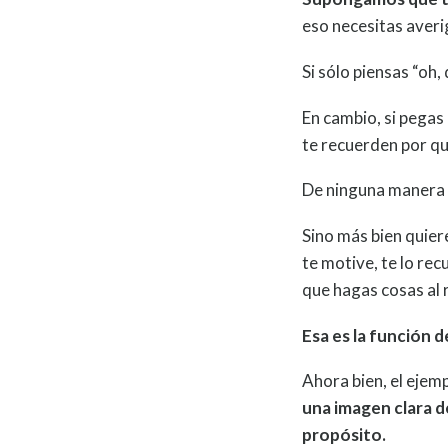
eso necesitas averi
Si sólo piensas “oh,
En cambio, si pegas 
te recuerden por qué
De ninguna manera e
Sino más bien quier
te motive, te lo re
que hagas cosas al r
Esa es la función d
Ahora bien, el ejem
una imagen clara d
propósito.