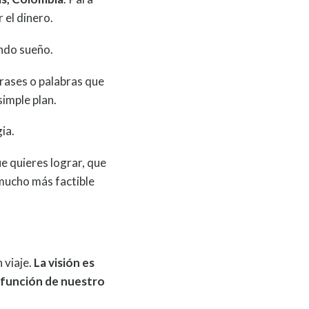
 el dinero.
indo sueño.
frases o palabras que
simple plan.
ia.
e quieres lograr, que
mucho más factible
 viaje.
La visión es
 función de nuestro