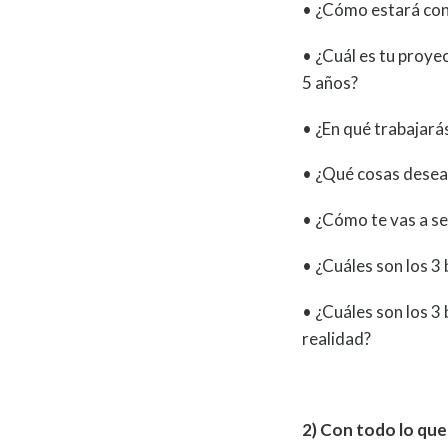
• ¿Cómo estará con
• ¿Cuál es tu proye
5 años?
• ¿En qué trabajará
• ¿Qué cosas deseas 
• ¿Cómo te vas a se
• ¿Cuáles son los 3
• ¿Cuáles son los 3
realidad?
2) Con todo lo que