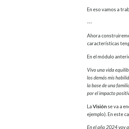
En eso vamos a trab
---
Ahora construiremos
características ten
En el módulo anteri
Vivo una vida equilib
los demás mis habilid
la base de una famili
por el impacto positi
La
Visión
se va a en
ejemplo). En este c
En el año 2024 voy a