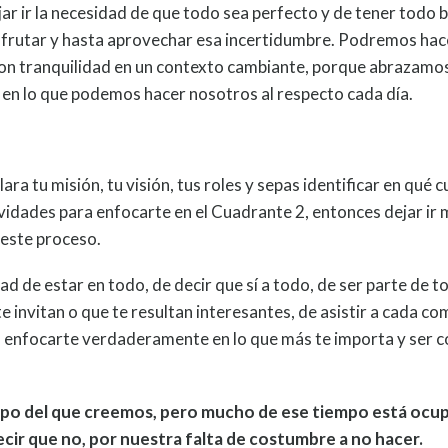
ar ir la necesidad de que todo sea perfecto y de tener todo b
frutar y hasta aprovechar esa incertidumbre. Podremos hac
on tranquilidad en un contexto cambiante, porque abrazamos
en lo que podemos hacer nosotros al respecto cada día.
ra tu misión, tu visión, tus roles y sepas identificar en qué 
vidades para enfocarte en el Cuadrante 2, entonces dejar ir m
 este proceso.
idad de estar en todo, de decir que sí a todo, de ser parte de t
te invitan o que te resultan interesantes, de asistir a cada 
s enfocarte verdaderamente en lo que más te importa y ser
o del que creemos, pero mucho de ese tiempo está ocu
cir que no, por nuestra falta de costumbre a no hacer.