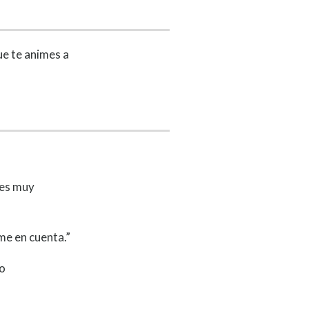
ue te animes a
 es muy
me en cuenta.”
lo