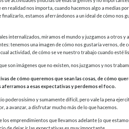
s de actividades (muchas de ellas urgentes y no importante
 en realidad nos importa, cuando hacemos algo a medias po
finalizarlo, estamos aferrándonos a un ideal de cómo nos g
les internalizados, miramos el mundo y juzgamos a otros y 
ntes: tenemos una imagen de cómo nos gustaría vernos, de 
 cual actividad, de cómo se ve nuestro trabajo cuando esté li
 que son imágenes que no existen, nos juzgamos y nos trabam
vas de cómo queremos que sean las cosas, de cómo que
s aferramos a esas expectativas y perdemos el foco.
icio poderosísimo y sumamente difícil, pero vale la pena ejerc
ejor, a avanzar, a disfrutar mucho más de lo que hacemos.
de los emprendimientos que llevamos adelante (o que estamo
cio de dejar ir las expectativas es muy importante.