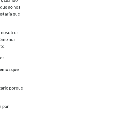
s), cuando
rque no nos
ustaría que
a nosotros
cómo nos
sto.
os.
remos que
itarlo porque
s por