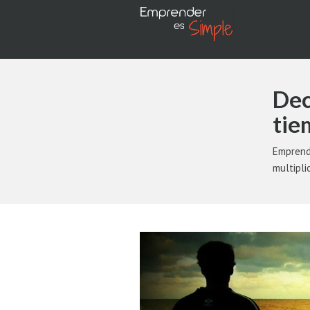
Dec
tie
Emprend
multipli