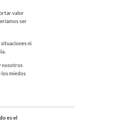
ortar valor
beríamos ser
 situaciones ni
ía.
 y nosotros
e los miedos
do es el