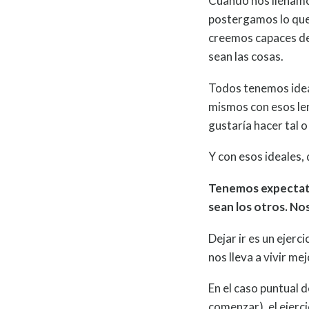
Cuando nos llenamo
postergamos lo que
creemos capaces de 
sean las cosas.
Todos tenemos idea
mismos con esos le
gustaría hacer tal o
Y con esos ideales,
Tenemos expectati
sean los otros. No
Dejar ir es un ejerc
nos lleva a vivir m
En el caso puntual 
comenzar), el ejerci