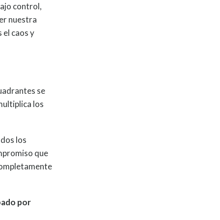
ajo control,
er nuestra
 el caos y
cuadrantes se
ultiplica los
odos los
compromiso que
 completamente
pado por