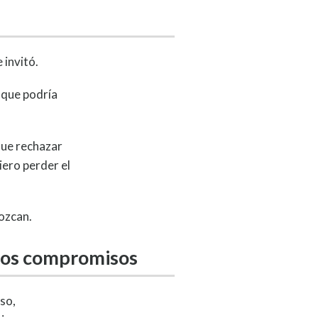
 invitó.
 que podría
que rechazar
iero perder el
ozcan.
otros compromisos
eso,