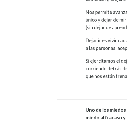
Nos permite avanzar
único y dejar de m
(sin dejar de apren
Dejar ir es vivir c
a las personas, ace
Si ejercitamos el de
corriendo detrás d
que nos están fren
Uno de los miedos m
miedo al fracaso y 