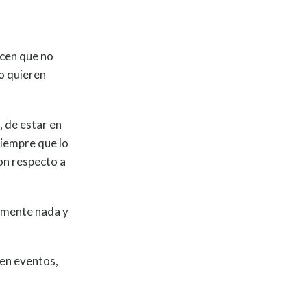
icen que no
o quieren
 de estar en
Siempre que lo
on respecto a
tamente nada y
gen eventos,